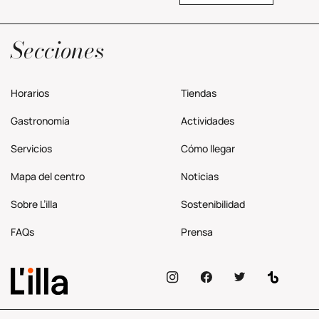
Política privacidad
Secciones
Horarios
Tiendas
Gastronomía
Actividades
Servicios
Cómo llegar
Mapa del centro
Noticias
Sobre L’illa
Sostenibilidad
FAQs
Prensa