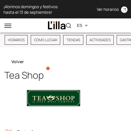
¡Abrimos domingos y festivos
Ver horarios
hasta el 13 de septiembre!
HORARIOS
CÓMO LLEGAR
TIENDAS
ACTIVIDADES
GASTR
Volver
Tea Shop