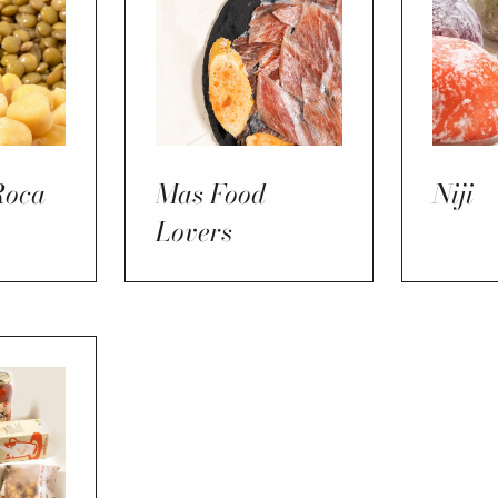
Roca
Mas Food
Niji
Lovers