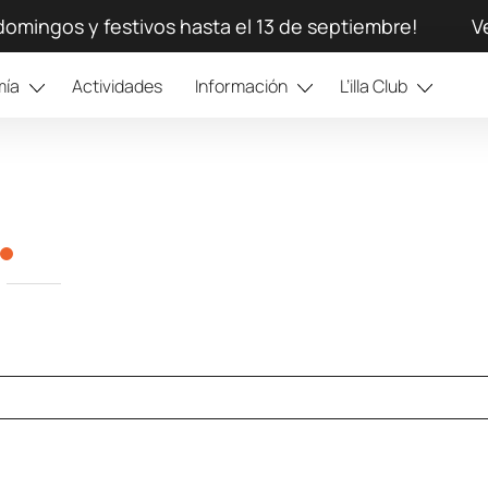
domingos y festivos hasta el 13 de septiembre!
V
mía
Actividades
Información
L’illa Club