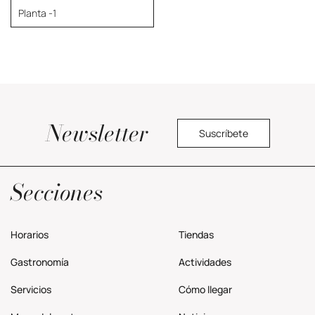
Planta -1
Newsletter
Suscríbete
Política privacidad
Secciones
Horarios
Tiendas
Gastronomía
Actividades
Servicios
Cómo llegar