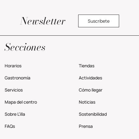
Newsletter
Suscríbete
Política privacidad
Secciones
Horarios
Tiendas
Gastronomía
Actividades
Servicios
Cómo llegar
Mapa del centro
Noticias
Sobre L’illa
Sostenibilidad
FAQs
Prensa