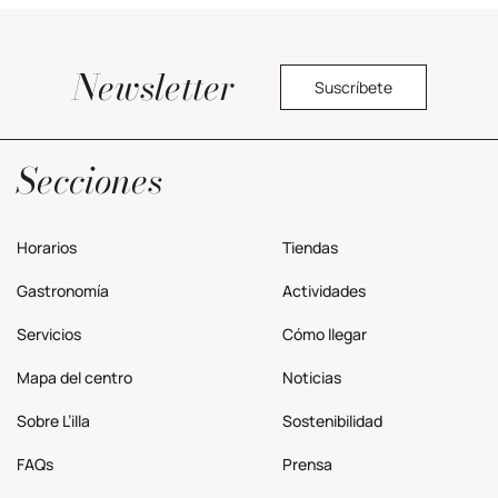
Newsletter
Suscríbete
Política privacidad
Secciones
Horarios
Tiendas
Gastronomía
Actividades
Servicios
Cómo llegar
Mapa del centro
Noticias
Sobre L’illa
Sostenibilidad
FAQs
Prensa