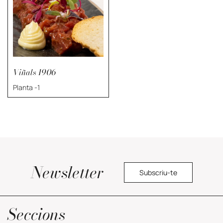
Viñals 1906
Planta -1
Newsletter
Subscriu-te
Política de privacitat
Seccions