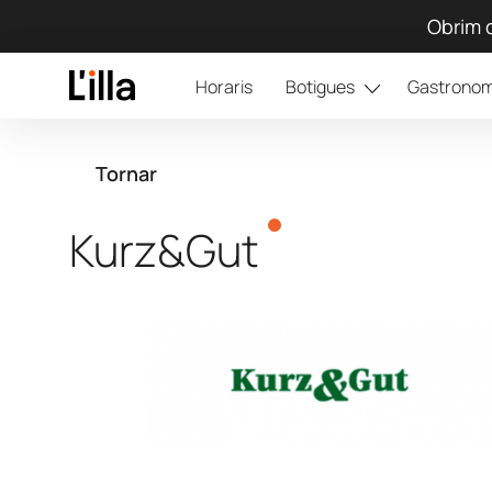
Obrim d
Horaris
Botigues
Gastronom
Tornar
Kurz&Gut