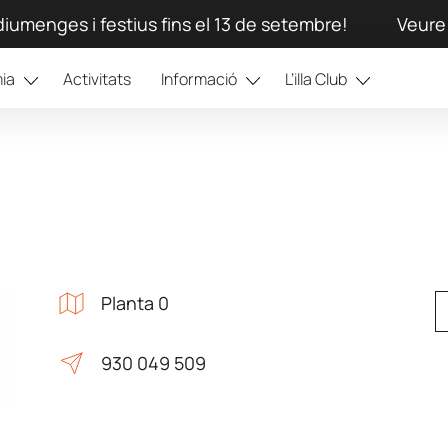
iumenges i festius fins el 13 de setembre!
Veure 
ia
Activitats
Informació
L’illa Club
Planta 0
930 049 509