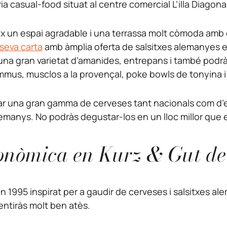
ia casual-food situat al centre comercial L’illa Diagona
 un espai agradable i una terrassa molt còmoda amb c
seva carta
amb àmplia oferta de salsitxes alemanyes 
una gran varietat d’amanides, entrepans i també podrà
mmus, musclos a la provençal, poke bowls de tonyina i d
ar una gran gamma de cerveses tant nacionals com d’e
 alemanys. No podràs degustar-los en un lloc millor que e
onòmica en Kurz & Gut de 
n 1995 inspirat per a gaudir de cerveses i salsitxes ale
entiràs molt ben atès.