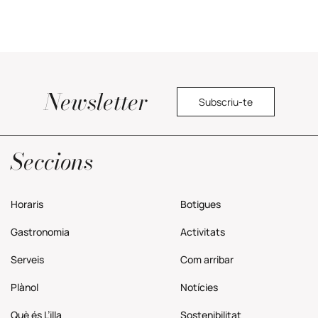
Newsletter
Subscriu-te
Política de privacitat
Seccions
Horaris
Botigues
Gastronomia
Activitats
Serveis
Com
arribar
Plànol
Notícies
Què és L’illa
Sostenibilitat