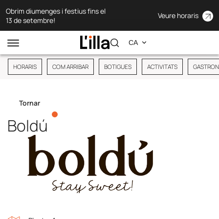
Obrim diumenges i festius fins el
Veure horaris
13 de setembre!
HORARIS
COM ARRIBAR
BOTIGUES
ACTIVITATS
GASTRON
Tornar
Boldú