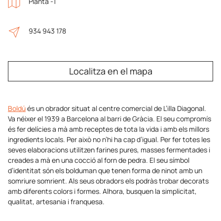
Planta -1
934 943 178
Localitza en el mapa
Boldú
és un obrador situat al centre comercial de L’illa Diagonal.
Va néixer el 1939 a Barcelona al barri de Gràcia. El seu compromís
és fer delícies a mà amb receptes de tota la vida i amb els millors
ingredients locals. Per això no n’hi ha cap d’igual. Per fer totes les
seves elaboracions utilitzen farines pures, masses fermentades i
creades a mà en una cocció al forn de pedra. El seu símbol
d’identitat són els bolduman que tenen forma de ninot amb un
somriure somrient. Als seus obradors els podràs trobar decorats
amb diferents colors i formes. Alhora, busquen la simplicitat,
qualitat, artesania i franquesa.