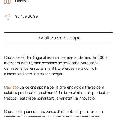
Planta -1
93 439 60 99
Localitza en el mapa
Caprabo de L’Illa Diagonal és un supermercat de més de 3.000
metres quadrats, amb seccions de peixateria, xarcuteria,
carnisseria, celler i zona infantil. Ofereix servei a domicili i
aliments cuinats llestos per menjar.
Caprabo
Barcelona aposta per la diferenciació a través de la
salut, la producció agroalimentària de proximitat, els productes
frescos, l’estalvi personalitzat, la varietat i la innovació.
Caprabo és pionera en la venda d’alimentació per Internet a
través de Capraboacasa i ha estat la primera empresa de