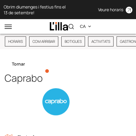
Obrim diumenges i festius fins el
Veure horaris
13 de setembre!
HORARIS
COM ARRIBAR
BOTIGUES
ACTIVITATS
GASTRON
Tornar
Caprabo