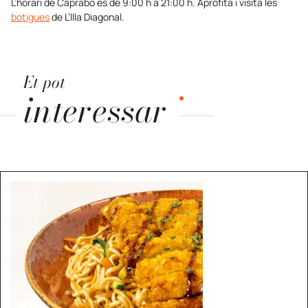
L’horari de Caprabo és de 9:00 h a 21:00 h. Aprofita i visita les
botigues
de L’Illa Diagonal.
Et pot
interessar