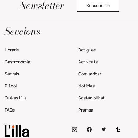
Newsletter
Subscriu-te
Política de privacitat
Seccions
Horaris
Botigues
Gastronomia
Activitats
Serveis
Com
arribar
Plànol
Notícies
Què és L’illa
Sostenibilitat
FAQs
Premsa