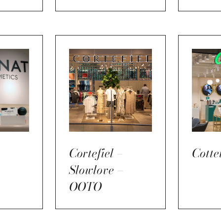
Cortefiel –
Cotte
Slowlove –
OOTO