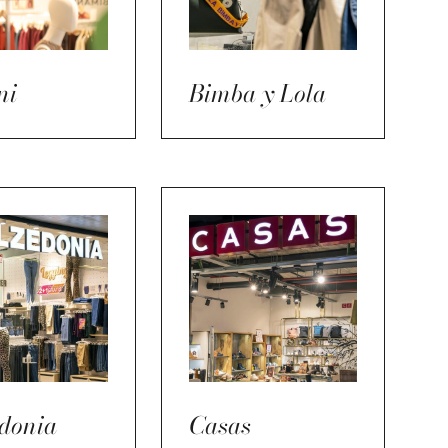
ni
Bimba y Lola
donia
Casas