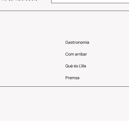
Gastronomia
Com
arribar
Què és L’illa
Premsa