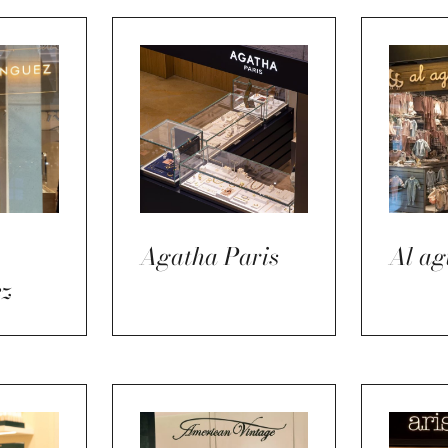
Agatha Paris
Al ag
z