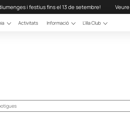
iumenges i festius fins el 13 de setembre!
Veure 
ia
Activitats
Informació
L’illa Club