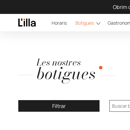
Obrim d
Horaris
Botigues
Gastronom
Les nostres
botigues
Filtrar