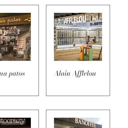
ua patos
Alain Afflelou