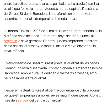
entre l’arquitectura catalana, la pell italiana i la tradició familiar
és allò que forma la marca. Aquesta marca captura l?essència
del Street Style de Barcelona i ens ofereix un punt de vista
autèntic, personal i atemporal de la moda actual.
La marca s’inicia el 1996 de la mà de Beatriz Furest, neboda de la
històrica casa de moda Furest. Deu anys després, s’uneix al
projecte
la seva germana Carlota i juntes emprenen apostant
per la passió, el disseny, la moda i l’art que els va envoltar a la
seva infància.
En els dissenys de Beatriz Furest preval la qualitat de les peces.
Cadascuna està dissenyada i confeccionada als millors tallers de
Barcelona, amb la cura i la dedicació d’experts artesans, amb
pells italianes d’alta qualitat.
T’esperem a Beatriz Furest al centre comercial de L’illa Diagonal
perquè et sorprenguis amb les seves magnífiques peces. Coneix
més dels
serveis
del centre comercial.