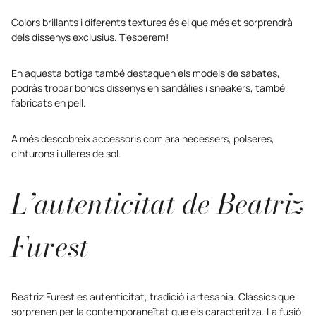
Colors brillants i diferents textures és el que més et sorprendrà
dels dissenys exclusius. T’esperem!
En aquesta botiga també destaquen els models de sabates,
podràs trobar bonics dissenys en sandàlies i sneakers, també
fabricats en pell.
A més descobreix accessoris com ara necessers, polseres,
cinturons i ulleres de sol.
L’autenticitat de Beatriz
Furest
Beatriz Furest és autenticitat, tradició i artesania. Clàssics que
sorprenen per la contemporaneïtat que els caracteritza. La fusió