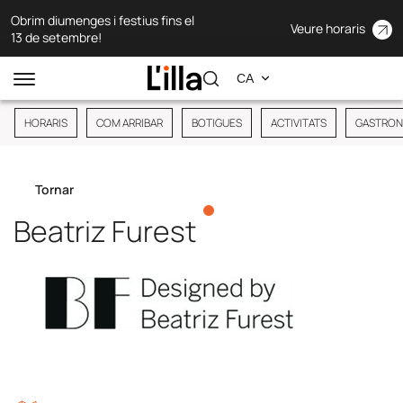
Obrim diumenges i festius fins el
Veure horaris
13 de setembre!
HORARIS
COM ARRIBAR
BOTIGUES
ACTIVITATS
GASTRON
Tornar
Beatriz Furest