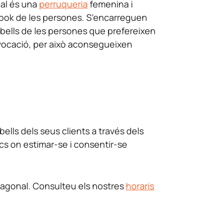
cal és una
perruqueria
femenina i
look de les persones. S’encarreguen
 cabells de les persones que prefereixen
er vocació, per això aconsegueixen
bells dels seus clients a través dels
ocs on estimar-se i consentir-se
Diagonal. Consulteu els nostres
horaris