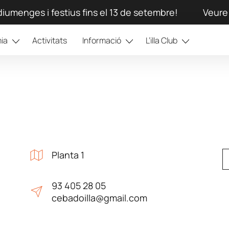
iumenges i festius fins el 13 de setembre!
Veure 
ia
Activitats
Informació
L’illa Club
Planta 1
93 405 28 05
cebadoilla@gmail.com