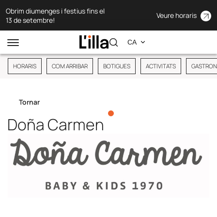
Obrim diumenges i festius fins el
Veure horaris
13 de setembre!
HORARIS
COM ARRIBAR
BOTIGUES
ACTIVITATS
GASTRON
Tornar
Doña Carmen