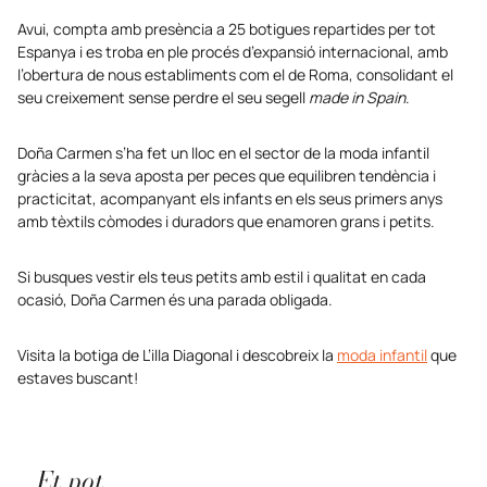
Avui, compta amb presència a 25 botigues repartides per tot
Espanya i es troba en ple procés d’expansió internacional, amb
l’obertura de nous establiments com el de Roma, consolidant el
seu creixement sense perdre el seu segell
made in Spain
.
Doña Carmen s’ha fet un lloc en el sector de la moda infantil
gràcies a la seva aposta per peces que equilibren tendència i
practicitat, acompanyant els infants en els seus primers anys
amb tèxtils còmodes i duradors que enamoren grans i petits.
Si busques vestir els teus petits amb estil i qualitat en cada
ocasió, Doña Carmen és una parada obligada.
Visita la botiga de L’illa Diagonal i descobreix la
moda infantil
que
estaves buscant!
Et pot