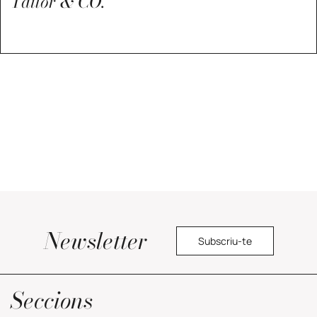
Tailor & CO.
Newsletter
Subscriu-te
Política de privacitat
Seccions