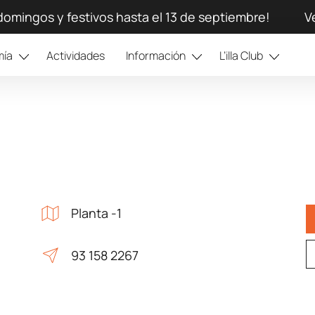
domingos y festivos hasta el 13 de septiembre!
V
mía
Actividades
Información
L’illa Club
Planta -1
93 158 2267