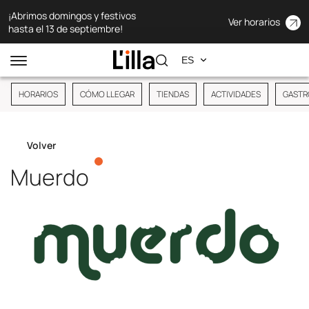
¡Abrimos domingos y festivos
Ver horarios
hasta el 13 de septiembre!
HORARIOS
CÓMO LLEGAR
TIENDAS
ACTIVIDADES
GASTR
Volver
Muerdo