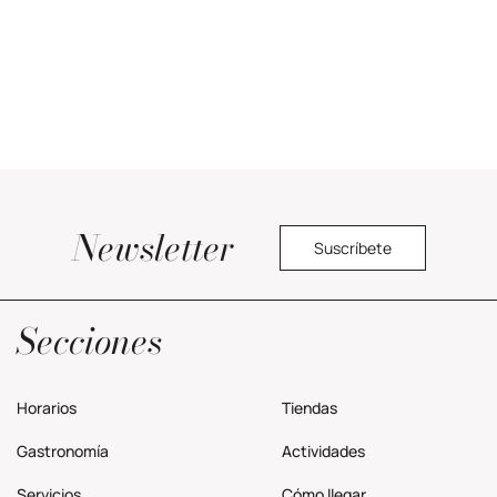
Newsletter
Suscríbete
Política privacidad
Secciones
Horarios
Tiendas
Gastronomía
Actividades
Servicios
Cómo llegar