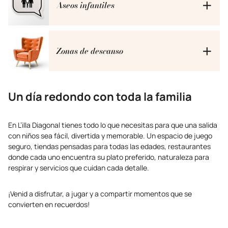
Aseos infantiles
Aseos adaptados al tamaño de los más pequeños. Un
espacio a su medida para que se sientan cómodos y seguros
Zonas de descanso
mientras aprenden a ser autónomos.
Hemos distribuido zonas de descanso por todo el centro
donde podréis sentaros y relajaros un momento antes de
Un día redondo con toda la familia
continuar con vuestra aventura en L’illa.
En L’illa Diagonal tienes todo lo que necesitas para que una salida
con niños sea fácil, divertida y memorable. Un espacio de juego
seguro, tiendas pensadas para todas las edades, restaurantes
donde cada uno encuentra su plato preferido, naturaleza para
respirar y servicios que cuidan cada detalle.
¡Venid a disfrutar, a jugar y a compartir momentos que se
convierten en recuerdos!