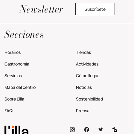
Newsletter
Suscríbete
Política privacidad
Secciones
Horarios
Tiendas
Gastronomía
Actividades
Servicios
Cómo llegar
Mapa del centro
Noticias
Sobre L’illa
Sostenibilidad
FAQs
Prensa