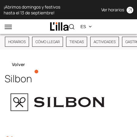
¡Abrimos domingos y festivos
Ver horarios
hasta el 13 de septiembre!
HORARIOS
CÓMO LLEGAR
TIENDAS
ACTIVIDADES
GASTR
Volver
Silbon