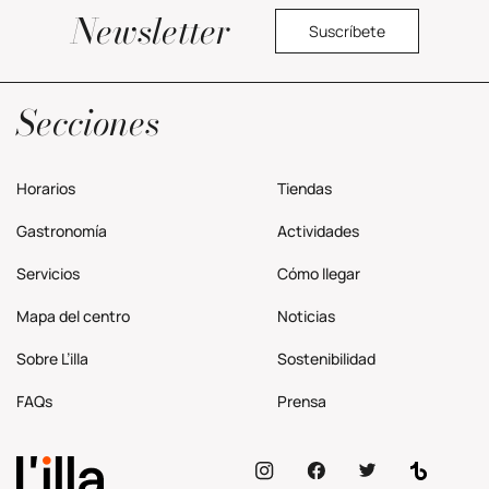
Newsletter
Suscríbete
Política privacidad
Secciones
Horarios
Tiendas
Gastronomía
Actividades
Servicios
Cómo llegar
Mapa del centro
Noticias
Sobre L’illa
Sostenibilidad
FAQs
Prensa