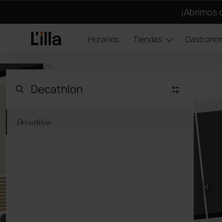
¡Abrimos 
Horarios
Tiendas
Gastrono
Decathlon
Moda Mujer
(22)