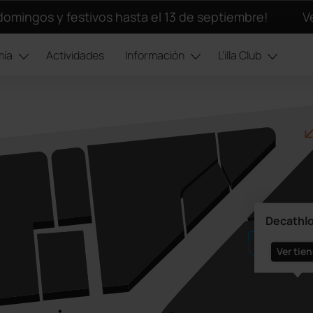
domingos y festivos hasta el 13 de septiembre!
V
mía
Actividades
Información
L’illa Club
Decathl
Ver tie