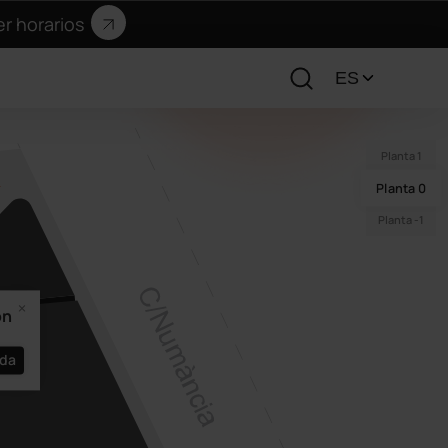
er horarios
Planta 1
Planta 0
Planta -1
on
nda