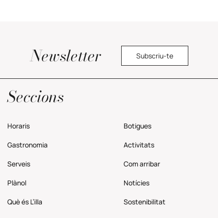
Newsletter
Subscriu-te
Política de privacitat
Seccions
Horaris
Botigues
Gastronomia
Activitats
Serveis
Com
arribar
Plànol
Notícies
Què és L’illa
Sostenibilitat