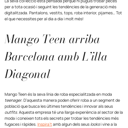
La seva col·lecció està pensada perquè hi puguis trobar peces
per a tota ocasió i seguint les tendències de la generació més
digitalitzada. Pantalons, vestits, tops, roba interior, pijames… Tot
el que necessites per al dia a dia i molt més!
Mango Teen arriba
Barcelona amb L’illa
Diagonal
Mango Teen és la seva línia de roba especialitzada en moda
teenager
. D’aquesta manera poden oferir roba a un segment de
població que busca les últimes tendències i innovar als seus
outfits
. Aquesta empresa té una llarga experiència al sector de la
moda i coneixen tots els secrets per trobar les tendències més
fugaces i ràpides.
Inspira’t
amb algun dels seus
looks
i vine a la