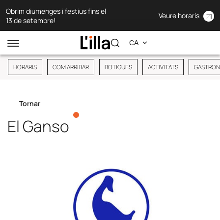
Obrim diumenges i festius fins el
Veure horaris
13 de setembre!
HORARIS
COM ARRIBAR
BOTIGUES
ACTIVITATS
GASTRON
Tornar
El Ganso