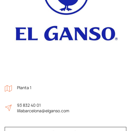
Planta 1
93 832 40 01
lillabarcelona@elganso.com