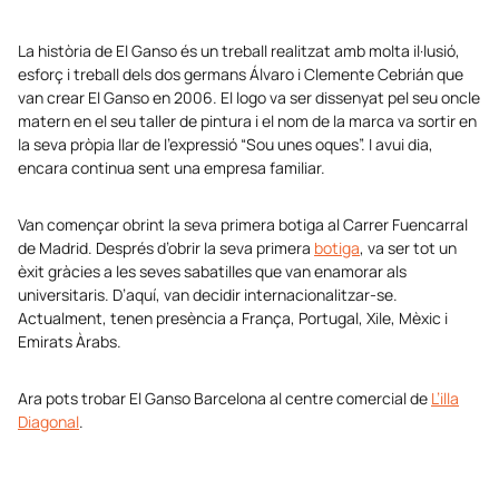
La història de El Ganso és un treball realitzat amb molta il·lusió,
esforç i treball dels dos germans Álvaro i Clemente Cebrián que
van crear El Ganso en 2006. El logo va ser dissenyat pel seu oncle
matern en el seu taller de pintura i el nom de la marca va sortir en
la seva pròpia llar de l’expressió “Sou unes oques”. I avui dia,
encara continua sent una empresa familiar.
Van començar obrint la seva primera botiga al Carrer Fuencarral
de Madrid. Després d’obrir la seva primera
botiga
, va ser tot un
èxit gràcies a les seves sabatilles que van enamorar als
universitaris. D’aquí, van decidir internacionalitzar-se.
Actualment, tenen presència a França, Portugal, Xile, Mèxic i
Emirats Àrabs.
Ara pots trobar El Ganso Barcelona al centre comercial de
L’illa
Diagonal
.