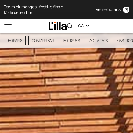
Obrim diumenges i festius fins el
Veure horaris
13 de setembre!
HORARIS
COM ARRIBAR
BOTIGUES
ACTIVITATS
GASTRON