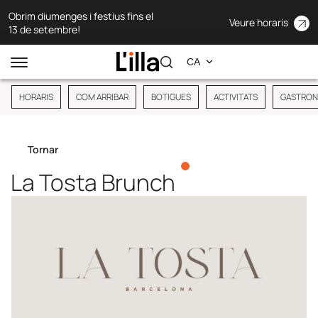
Obrim diumenges i festius fins el
Veure horaris
13 de setembre!
HORARIS
COM ARRIBAR
BOTIGUES
ACTIVITATS
GASTRON
Tornar
La Tosta Brunch