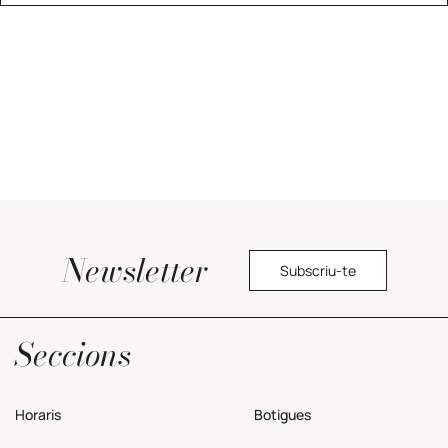
Newsletter
Subscriu-te
Política de privacitat
Seccions
Horaris
Botigues