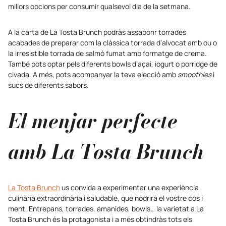
millors opcions per consumir qualsevol dia de la setmana.
A la carta de La Tosta Brunch podràs assaborir torrades
acabades de preparar com la clàssica torrada d’alvocat amb ou o
la irresistible torrada de salmó fumat amb formatge de crema.
També pots optar pels diferents bowls d’açai, iogurt o porridge de
civada. A més, pots acompanyar la teva elecció amb
smoothies
i
sucs de diferents sabors.
El menjar perfecte
amb La Tosta Brunch
La Tosta Brunch
us convida a experimentar una experiència
culinària extraordinària i saludable, que nodrirà el vostre cos i
ment. Entrepans, torrades, amanides, bowls… la varietat a La
Tosta Brunch és la protagonista i a més obtindràs tots els