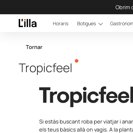
Obrim d
Horaris
Botigues
Gastronom
Tornar
Tropicfeel
Si estàs buscant roba per viatjar i an
els teus bàsics allà on vagis. A la plan