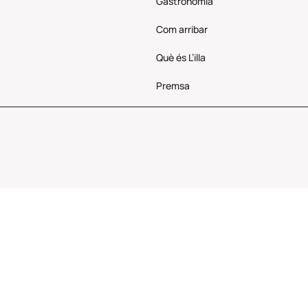
Gastronomia
Com
arribar
Què és L’illa
Premsa