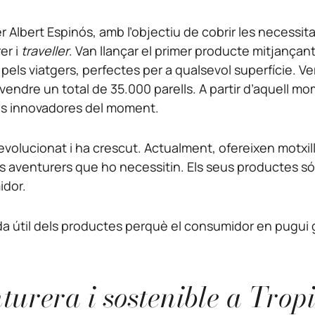
er Albert Espinós, amb l’objectiu de cobrir les necessit
er i
traveller
. Van llançar el primer producte mitjança
els viatgers, perfectes per a qualsevol superfície. Ver
ndre un total de 35.000 parells. A partir d’aquell mom
és innovadores del moment.
evolucionat i ha crescut. Actualment, ofereixen motxil
lls aventurers que ho necessitin. Els seus productes són
idor.
a útil dels productes perquè el consumidor en pugui ga
urera i sostenible a Trop