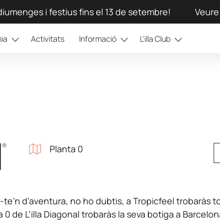
iumenges i festius fins el 13 de setembre!
Veure 
ia
Activitats
Informació
L’illa Club
Planta 0
ar-te’n d’aventura, no ho dubtis, a Tropicfeel trobaràs
ta 0 de L’illa Diagonal trobaràs la seva botiga a Barcelon