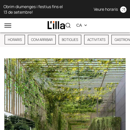
Obrim diumenges i festius fins el
Veure horaris
13 de setembre!
HORARIS
COM ARRIBAR
BOTIGUES
ACTIVITATS
GASTRON