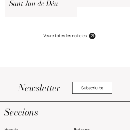
Sant Jan de Déu
Veure totes les notícies
Newsletter
Subscriu-te
Política de privacitat
Seccions
Horaris
Botigues