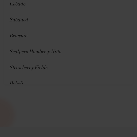
Cebado
Subdued
Brownie
Scalpers Hombre y Niño
Strawberry Fields
Bóboli
Pedro del Hierro
Hoss Intropia
Oysho