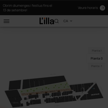
Obrim diumenges i festius fins el
Veure horaris
13 de setembre!
Planta 1
Planta 0
Planta -1