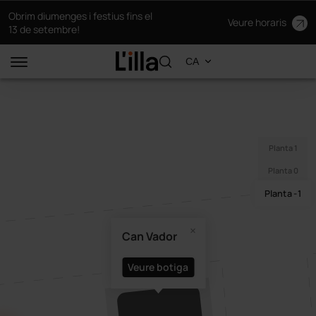
Obrim diumenges i festius fins el
Veure horaris
13 de setembre!
Planta 1
Planta 0
Planta -1
Can Vador
Veure botiga