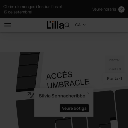
Obrim diumenges i festius fins el
Veure horaris
13 de setembre!
Planta 1
Planta 0
Planta -1
Silvia Sennacheribbo
Veure botiga