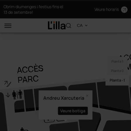
Obrim diumenges i festius fins el
Veure horaris
13 de setembre!
Planta 1
Planta 0
Planta -1
Andreu Xarcuteria
Veure botiga