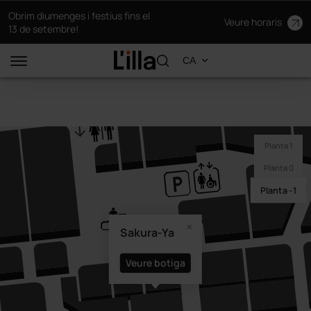
Obrim diumenges i festius fins el
Veure horaris
13 de setembre!
Planta 1
Planta 0
Planta -1
Sakura-Ya
Veure botiga