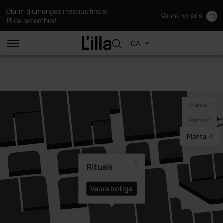
Obrim diumenges i festius fins el
Veure horaris
13 de setembre!
Planta 1
Planta 0
Planta -1
Rituals
Veure botiga