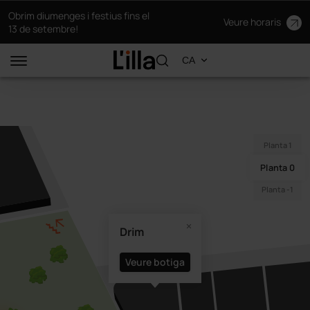
Obrim diumenges i festius fins el
Veure horaris
13 de setembre!
Planta 1
Planta 0
Planta -1
Drim
Veure botiga