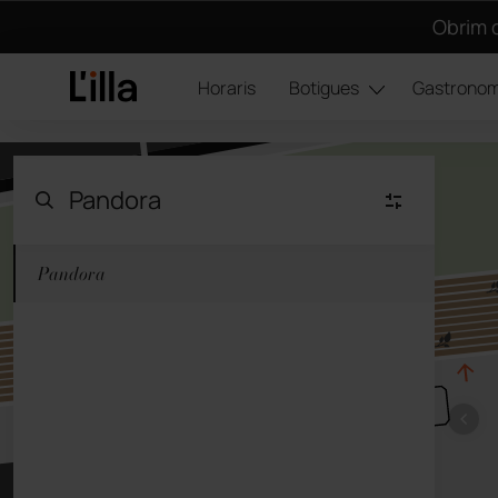
Obrim d
Horaris
Botigues
Gastronom
Pandora
Moda Mujer
(23)