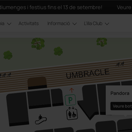
iumenges i festius fins el 13 de setembre!
Veure 
ia
Activitats
Informació
L’illa Club
Pandora
Veure bot