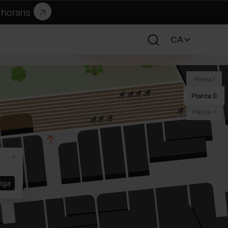
horaris
Planta 1
Planta 0
Planta -1
iga