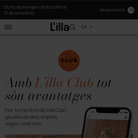
Obrim diumenges i festius fins el
Veure horaris
13 de setembre!
Amb
L’illa Club
tot
són avantatges
Fes-te membre de L’illa Club i
gaudeix de descomptes,
regals i molt més.