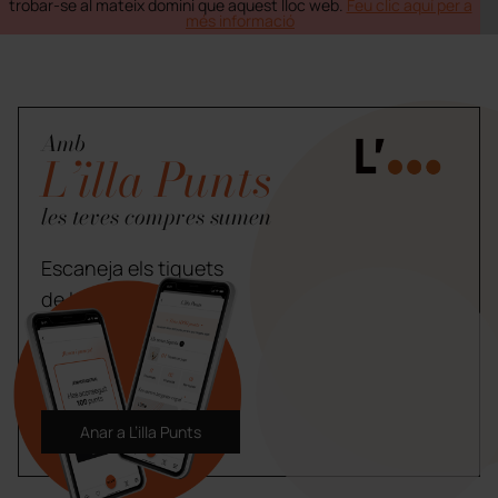
trobar-se al mateix domini que aquest lloc web.
Feu clic aquí per a
més informació
Amb
L’illa Punts
les teves compres sumen
Escaneja els tiquets
de les teves compres
a L’illa i guanya
premis.
Anar a L’illa Punts