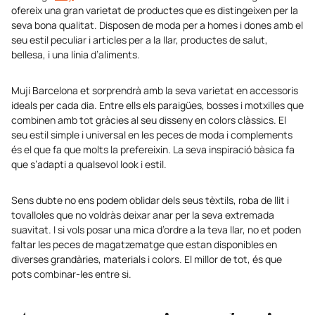
ofereix una gran varietat de productes que es distingeixen per la
seva bona qualitat. Disposen de moda per a homes i dones amb el
seu estil peculiar i articles per a la llar, productes de salut,
bellesa, i una línia d’aliments.
Muji Barcelona et sorprendrà amb la seva varietat en accessoris
ideals per cada dia. Entre ells els paraigües, bosses i motxilles que
combinen amb tot gràcies al seu disseny en colors clàssics. El
seu estil simple i universal en les peces de moda i complements
és el que fa que molts la prefereixin. La seva inspiració bàsica fa
que s’adapti a qualsevol look i estil.
Sens dubte no ens podem oblidar dels seus tèxtils, roba de llit i
tovalloles que no voldràs deixar anar per la seva extremada
suavitat. I si vols posar una mica d’ordre a la teva llar, no et poden
faltar les peces de magatzematge que estan disponibles en
diverses grandàries, materials i colors. El millor de tot, és que
pots combinar-les entre si.