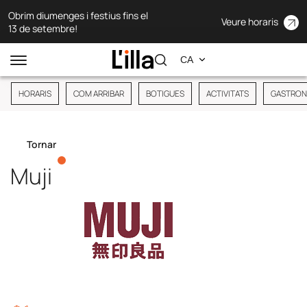
Obrim diumenges i festius fins el
Veure horaris
13 de setembre!
HORARIS
COM ARRIBAR
BOTIGUES
ACTIVITATS
GASTRON
Tornar
Muji