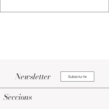
Newsletter
Subscriu-te
Política de privacitat
Seccions