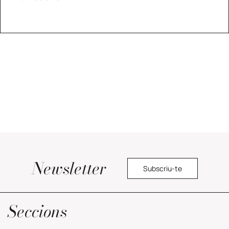
Newsletter
Subscriu-te
Política de privacitat
Seccions