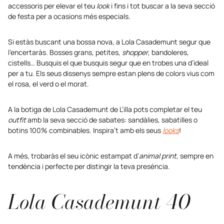
accessoris per elevar el teu
look
i fins i tot buscar a la seva secció
de festa per a ocasions més especials.
Si estàs buscant una bossa nova, a Lola Casademunt segur que
l’encertaràs. Bosses grans, petites,
shopper
, bandoleres,
cistells… Busquis el que busquis segur que en trobes una d’ideal
per a tu. Els seus dissenys sempre estan plens de colors vius com
el rosa, el verd o el morat.
A la botiga de Lola Casademunt de L’illa pots completar el teu
outfit
amb la seva secció de sabates: sandàlies, sabatilles o
botins 100% combinables. Inspira’t amb els seus
looks
!
A més, trobaràs el seu icònic estampat d’
animal print
, sempre en
tendència i perfecte per distingir la teva presència.
Lola Casademunt 40