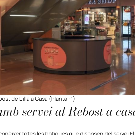
ost de L’illa a Casa (Planta -1)
amb servei al Rebost a cas
conèixer totes les botigues que disposen del servei E