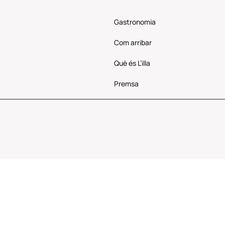
Gastronomia
Com
arribar
Què és L’illa
Premsa