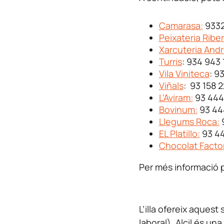
Camarasa:
9332
Peixateria Ribe
Xarcuteria And
Turris
: 934 943 
Vila Viniteca
: 9
Viñals
: 93 158 
L’Aviram:
93 444
Bovinum:
93 44
Llegums Roca:
EL Platillo:
93 44
Chocolat Facto
Per més informació p
L’illa ofereix aquest
laboral). Alcil és un