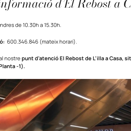
 informació d’El Rebost a 
endres de 10.30h a 15.30h.
ió:
600.346.846 (mateix horari).
 al nostre
punt d’atenció El Rebost de L’illa a Casa, si
lanta -1).