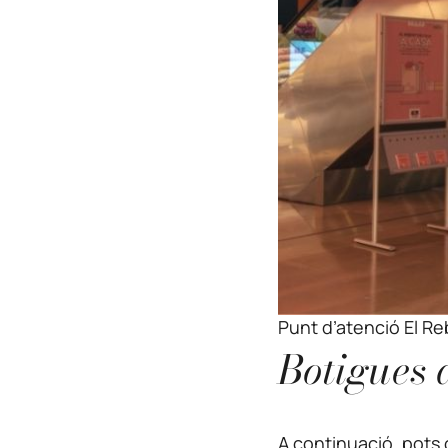
Punt d’atenció El Reb
Botigues 
A continuació, pots 