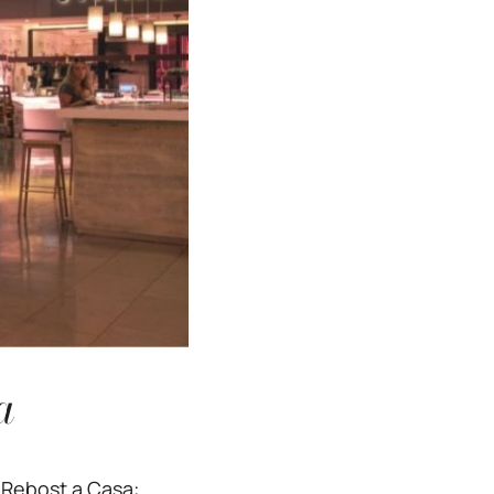
a
l Rebost a Casa: