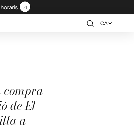
horaris
a compra
ó de El
illa a