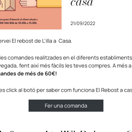
casa
21/09/2022
servei El rebost de L’illa a Casa.
les comandes realitzades en el diferents establiments 
egada, fent així més fàcils les teves compres. A més a
omandes de més de 60€!
es click al botó per saber com funciona El Rebost a ca
Fer una comanda