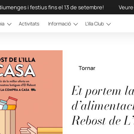
iumenges i festius fins el 13 de setembre!
Veure 
ia
Activitats
Informació
L’illa Club
Tornar
Et portem l
d’alimentaci
Rebost de L’