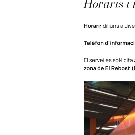
Horaris i
Horari:
dilluns a div
Telèfon d’informac
El servei es sol·licita
zona de El Rebost (P