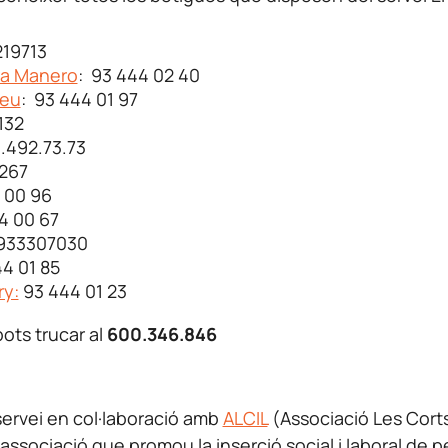
19713
ra Manero
: 93 444 02 40
reu
: 93 444 01 97
132
3.492.73.73
2267
 00 96
4 00 67
933307030
4 01 85
ry:
93 444 01 23
ots trucar al
600.346.846
 servei en col·laboració amb
ALCIL
(Associació Les Corts
a associació que promou la inserció social i laboral de