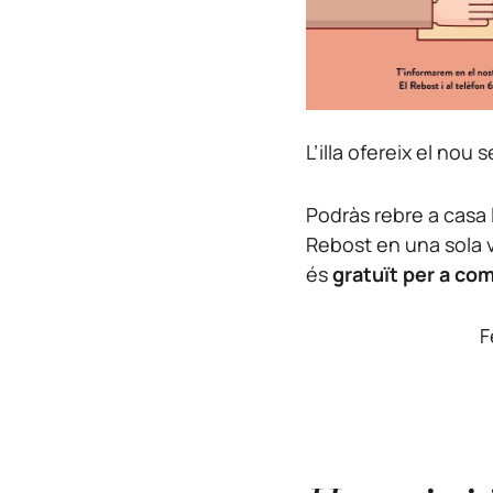
L’illa ofereix el nou 
Podràs rebre a casa 
Rebost en una sola v
és
gratuït per a c
F