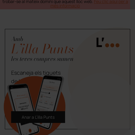
trobar-se al mateix domini que aquest lloc web.
Feu clic aquí per a
més informació
Amb
L’illa Punts
les teves compres sumen
Escaneja els tiquets
de les teves compres
a L’illa i guanya
premis.
Anar a L’illa Punts