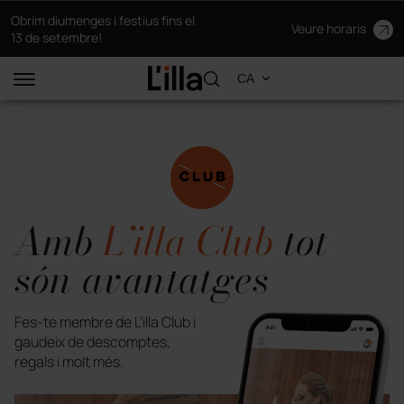
Obrim diumenges i festius fins el
Veure horaris
13 de setembre!
Amb
L’illa Club
tot
són avantatges
Fes-te membre de L’illa Club i
gaudeix de descomptes,
regals i molt més.